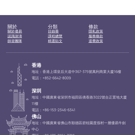
關於
分類
條款
關於優易
目錄冊
隱私政策
認識謝濤
課程總覽
服務條款
師資團隊
精選貼文
退費政策
香港
地址：香港上環皇后大道中367-375號萬利商業大廈16樓
電話：+852-6642-8009
深圳
地址：中國廣東省深圳市福田區僑香路3022號合正置地大廈
11樓
電話：+86-153-2346-6341
佛山
地址：中國廣東省佛山市順德區碧桂園度假村一層優易牛劍
中心