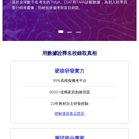
，精
基於全球數千名考生的TMUA、ESAT和TARA診斷數據，為初入班學員
出都
進行精准畫像，拒絕低效備考與盲目刷題。
用數據詮釋名校錄取真相
硬核研發實力
99%高模擬機考平台
9000+道獨家原創練習題
20年教材自主研發經驗
瞭解優易產品體系
筆試提分專家