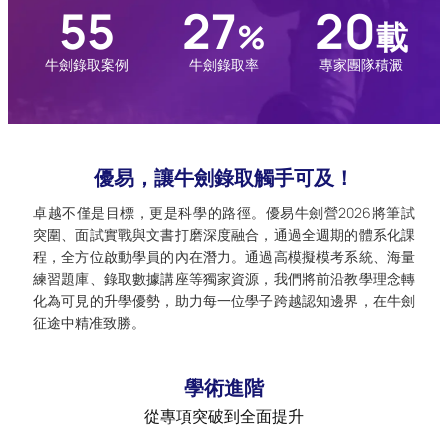
55
27
20
%
載
牛劍錄取案例
牛劍錄取率
專家團隊積澱
優易，讓牛劍錄取觸手可及！
卓越不僅是目標，更是科學的路徑。優易牛劍營2026將筆試
突圍、面試實戰與文書打磨深度融合，通過全週期的體系化課
程，全方位啟動學員的內在潛力。通過高模擬模考系統、海量
練習題庫、錄取數據講座等獨家資源，我們將前沿教學理念轉
化為可見的升學優勢，助力每一位學子跨越認知邊界，在牛劍
征途中精准致勝。
學術進階
從專項突破到全面提升