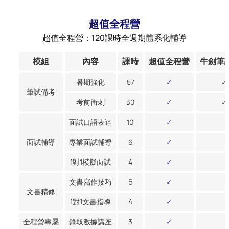
超值全程營
超值全程營：120課時全週期體系化輔導
模組
內容
課時
超值全程營
牛劍筆
暑期強化
57
✓
✓
筆試備考
考前衝刺
30
✓
✓
面試口語表達
10
✓
面試輔導
專業面試輔導
6
✓
1對1模擬面試
4
✓
文書寫作技巧
6
✓
文書精修
1對1文書指導
4
✓
全程營專屬
錄取數據講座
3
✓