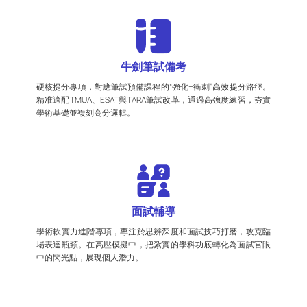
牛劍筆試備考
硬核提分專項，對應筆試預備課程的“強化+衝刺”高效提分路徑。
精准適配TMUA、ESAT與TARA筆試改革，通過高強度練習，夯實
學術基礎並複刻高分邏輯。
面試輔導
學術軟實力進階專項，專注於思辨深度和面試技巧打磨，攻克臨
場表達瓶頸。在高壓模擬中，把紮實的學科功底轉化為面試官眼
中的閃光點，展現個人潛力。