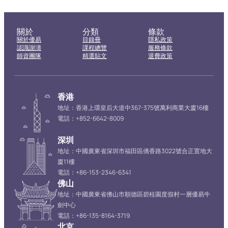
關於
分類
條款
關於優易
目錄冊
隱私政策
認識謝濤
課程總覽
服務條款
師資團隊
精選貼文
退費政策
香港
地址：香港上環皇后大道中367-375號萬利商業大廈16樓
電話：+852-6642-8009
深圳
地址：中國廣東省深圳市福田區僑香路3022號合正置地大
廈11樓
電話：+86-153-2346-6341
佛山
地址：中國廣東省佛山市順德區碧桂園度假村一層優易牛
劍中心
電話：+86-135-8164-3719
北京