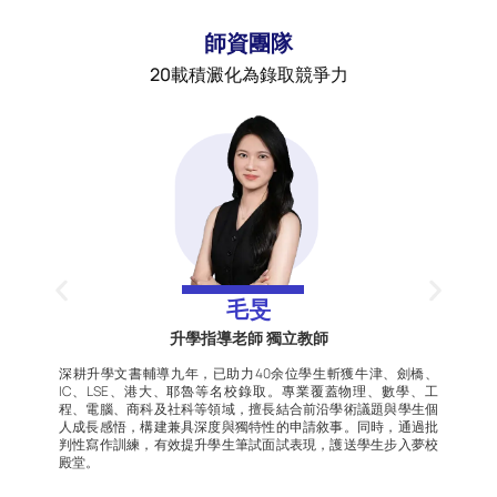
師資團隊
20載積澱化為錄取競爭力
毛旻
升學指導老師 獨立教師
深耕升學文書輔導九年，已助力40余位學生斬獲牛津、劍橋、
IC、LSE、港大、耶魯等名校錄取。專業覆蓋物理、數學、工
略
程、電腦、商科及社科等領域，擅長結合前沿學術議題與學生個
度
人成長感悟，構建兼具深度與獨特性的申請敘事。同時，通過批
為
判性寫作訓練，有效提升學生筆試面試表現，護送學生步入夢校
與
殿堂。