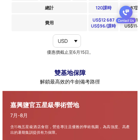
總計
120課時
87
US$
12 687
US$
11
費用
US$96/課時
US$11
USD
優惠價截止至6月15日。
雙基地保障
解鎖最高效的牛劍備考路徑
嘉興鹽官五星級學術營地
7月-8月
含15晚五星級酒店食宿，營造專注且優雅的學術氛圍，為高強度、高產
出的暑期集訓提供有力保障。