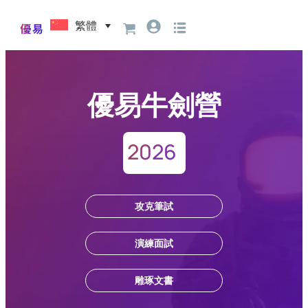
繁體
優易牛劍營
2026
攻克筆試
演練面試
雕琢文書