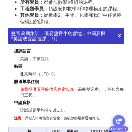
所有學員：
都參加數學1模組的課程。
工程類學員：
預設安排數學2和物理模組的課程。
其他學員：
從數學2、生物、化學和物理中任選兩
個模組的課程。
鹽官暑期集訓：優易鹽官牛劍營地，中國嘉興
*英語或雙語授課，7月
授課語言
英語，中英雙語
時區
北京時間（UTC+8）
贈送尊享住宿
免費提供五星級酒店住宿15晚
（高級雙床房），並包含每
日三餐。
申請資格
診斷試題平均分4.0以上。
注意：
課程安排可能會有變化，請以教師最新通知為准。
日期
7月16日（星期四）
7月17日（星期五）
7