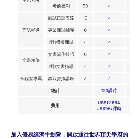
考前衝刺
30
✓
面試口語表達
10
✓
面試輔導
專業面試輔導
6
✓
1對1模擬面試
4
✓
文書寫作技巧
6
✓
文書精修
1對1文書指導
4
✓
全程營專屬
錄取數據講座
3
✓
總計
120課時
8
US$
12 684
US
費用
US$96/課時
US$
加入優易經濟牛劍營，開啟通往世界頂尖學府的