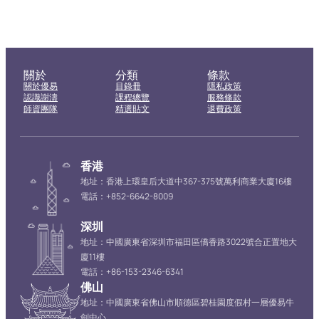
關於
分類
條款
關於優易
目錄冊
隱私政策
認識謝濤
課程總覽
服務條款
師資團隊
精選貼文
退費政策
香港
地址：香港上環皇后大道中367-375號萬利商業大廈16樓
電話：+852-6642-8009
深圳
地址：中國廣東省深圳市福田區僑香路3022號合正置地大
廈11樓
電話：+86-153-2346-6341
佛山
地址：中國廣東省佛山市順德區碧桂園度假村一層優易牛
劍中心