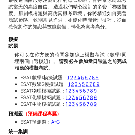
試當天的高度自信。 透過我們精心設計的多套「梯級難
度」原創模考題與高仿真機考環境，你將精通如何完善
應試策略、甄別常見陷阱，並優化時間管理技巧，從而
確保將你的知識與技能儲備，轉化為實考高分。
模擬
試題
你可以在你方便的時間參加線上模擬考試（數學1同
埋兩個自選模組）。
請務必在參加當日課堂之前完成
相應的模擬考試。
ESAT數學1模擬試題：
1
2
3
4
5
6
7
8
9
ESAT數學2模擬試題：
1
2
3
4
5
6
7
8
9
ESAT物理模擬試題：
1
2
3
4
5
6
7
8
9
ESAT化學模擬試題：
1
2
3
4
5
6
7
8
9
ESAT生物模擬試題：
1
2
3
4
5
6
7
8
9
預測題
（預備課程專屬）
ESAT預測題：
A-C
統一集訓