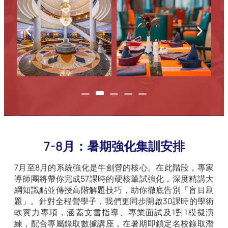
7-8月：暑期強化集訓安排
7月至8月的系統強化是牛劍營的核心。在此階段，專家
導師團將帶你完成57課時的硬核筆試強化，深度精講大
綱知識點並傳授高階解題技巧，助你徹底告別「盲目刷
題」。針對全程營學子，我們更同步開啟30課時的學術
軟實力專項，涵蓋文書指導、專業面試及1對1模擬演
練，配合專屬錄取數據講座，在暑期即鎖定名校錄取潛