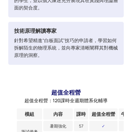
的學生，並以個人陳述充分展現其在實踐與理論層
面的契合度。
技術原理解讀專家
針對希望精進“白板面試”技巧的申請者，學習如何
拆解陌生的物理系統，並向專家清晰闡釋其對機械
原理的洞察。
超值全程營
超值全程營：120課時全週期體系化輔導
模組
內容
課時
超值全程營
牛劍
暑期強化
57
✓
筆試備考