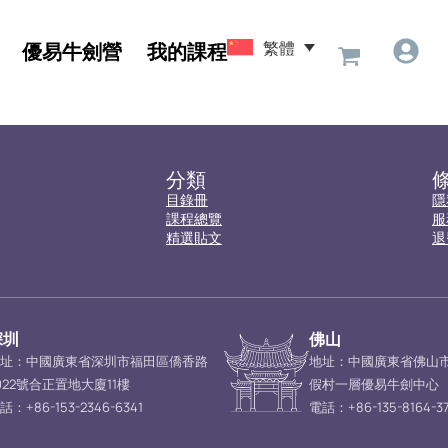
繁體
優易牛劍營
我的課程
分類
目錄冊
隱
課程總覽
服
精選貼文
退
深圳
佛山
址：中國廣東省深圳市福田區僑香路
地址：中國廣東省佛山
022號合正置地大廈11樓
假村一層優易牛劍中心
話：+86-153-2346-6341
電話：+86-135-8164-37