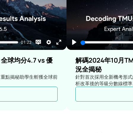
全球均分4.7 vs 優
解碼2024年10月T
況全揭秘
，重點揭秘助學生斬獲全球前
針對首次採用全新機考形式
析改革後的等級分數線標準