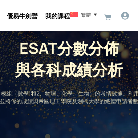
繁體
優易牛劍營
我的課程
ESAT分數分佈
與各科成績分析
科模組（數學1和2、物理、化學、生物）的考情數據。利
並將你的成績與帝國理工學院及劍橋大學的總體申請者