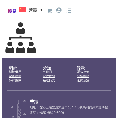
繁體
關於
分類
條款
關於優易
目錄冊
隱私政策
認識謝濤
課程總覽
服務條款
師資團隊
精選貼文
退費政策
香港
地址：香港上環皇后大道中367-375號萬利商業大廈16樓
電話：+852-6642-8009