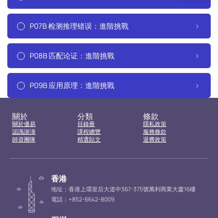
P07B 检测推理错误：進階挑戰
P08B 匹配论证：進階挑戰
P09B 应用原理：進階挑戰
關於
分類
條款
關於優易
目錄冊
隱私政策
認識謝濤
課程總覽
服務條款
師資團隊
精選貼文
退費政策
香港
地址：香港上環皇后大道中367-375號萬利商業大廈16樓
電話：+852-6642-8009