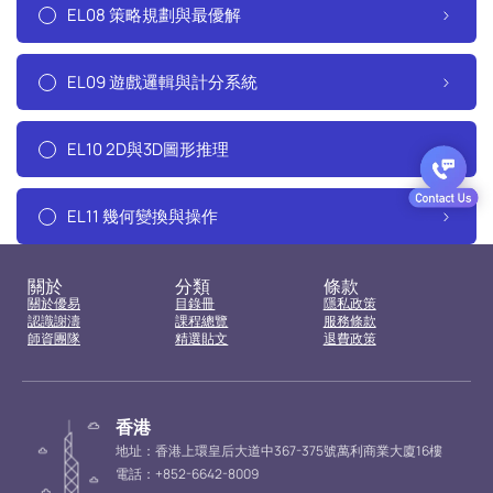
EL08 策略規劃與最優解
EL09 遊戲邏輯與計分系統
EL10 2D與3D圖形推理
EL11 幾何變換與操作
關於
分類
條款
關於優易
目錄冊
隱私政策
認識謝濤
課程總覽
服務條款
師資團隊
精選貼文
退費政策
香港
地址：香港上環皇后大道中367-375號萬利商業大廈16樓
電話：+852-6642-8009