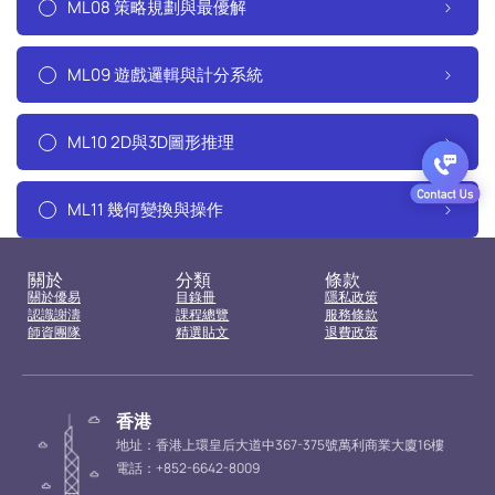
ML08 策略規劃與最優解
ML09 遊戲邏輯與計分系統
ML10 2D與3D圖形推理
ML11 幾何變換與操作
關於
分類
條款
關於優易
目錄冊
隱私政策
認識謝濤
課程總覽
服務條款
師資團隊
精選貼文
退費政策
香港
地址：香港上環皇后大道中367-375號萬利商業大廈16樓
電話：+852-6642-8009