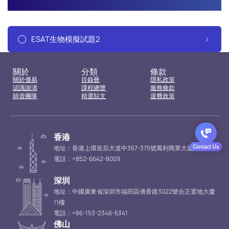
ESAT生物模擬試題2
關於
分類
條款
關於優易
目錄冊
隱私政策
認識謝濤
課程總覽
服務條款
師資團隊
精選貼文
退費政策
香港
地址：香港上環皇后大道中367-375號萬利商業大廈16樓
電話：+852-6642-8009
深圳
地址：中國廣東省深圳市福田區僑香路3022號合正置地大廈
11樓
電話：+86-153-2346-6341
佛山