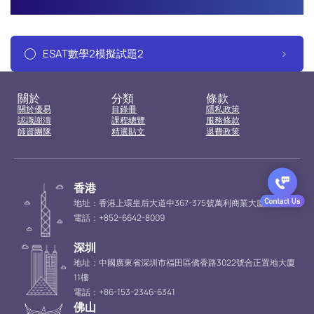
ESAT數學2模擬試題2
關於
分類
條款
關於優易
目錄冊
隱私政策
認識謝濤
課程總覽
服務條款
師資團隊
精選貼文
退費政策
香港
地址：香港上環皇后大道中367-375號萬利商業大廈16樓
電話：+852-6642-8009
深圳
地址：中國廣東省深圳市福田區僑香路3022號合正置地大廈
11樓
電話：+86-153-2346-6341
佛山