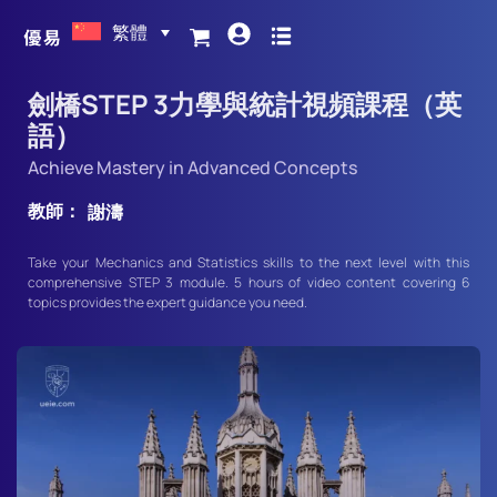
繁體
劍橋STEP 3力學與統計視頻課程（英
語）
Achieve Mastery in Advanced Concepts
教師：
謝濤
Take your Mechanics and Statistics skills to the next level with this
comprehensive STEP 3 module. 5 hours of video content covering 6
topics provides the expert guidance you need.