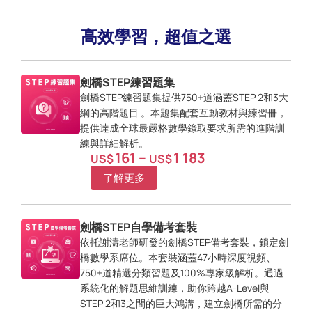
高效學習，超值之選
劍橋STEP練習題集
劍橋STEP練習題集提供750+道涵蓋STEP 2和3大
綱的高階題目 。本題集配套互動教材與練習冊，
提供達成全球最嚴格數學錄取要求所需的進階訓
練與詳細解析。
161
–
1 183
US$
US$
了解更多
劍橋STEP自學備考套裝
依托謝濤老師研發的劍橋STEP備考套裝，鎖定劍
橋數學系席位。本套裝涵蓋47小時深度視頻、
750+道精選分類習題及100%專家級解析。通過
系統化的解題思維訓練，助你跨越A-Level與
STEP 2和3之間的巨大鴻溝，建立劍橋所需的分