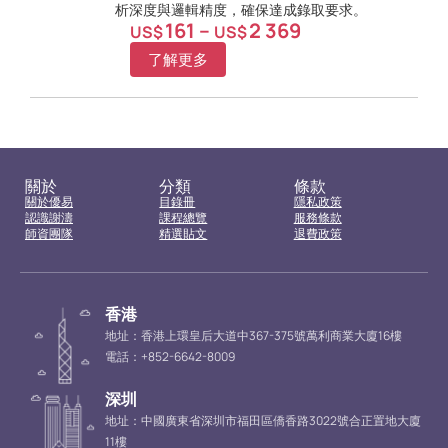
析深度與邏輯精度，確保達成錄取要求。
161
–
2 369
US$
US$
了解更多
關於
分類
條款
關於優易
目錄冊
隱私政策
認識謝濤
課程總覽
服務條款
師資團隊
精選貼文
退費政策
香港
地址：香港上環皇后大道中367-375號萬利商業大廈16樓
電話：+852-6642-8009
深圳
地址：中國廣東省深圳市福田區僑香路3022號合正置地大廈
11樓