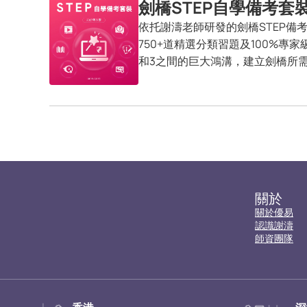
劍橋STEP自學備考套
依托謝濤老師研發的劍橋STEP備
750+道精選分類習題及100%專家
和3之間的巨大鴻溝，建立劍橋所
關於
關於優易
認識謝濤
師資團隊