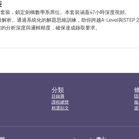
裝
考套裝，鎖定劍橋數學系席位。本套裝涵蓋47小時深度視頻、
級解析。通過系統化的解題思維訓練，助你跨越A-Level與STEP 2
需的分析深度與邏輯精度，確保達成錄取要求。
分類
目錄冊
隱
課程總覽
服
精選貼文
退