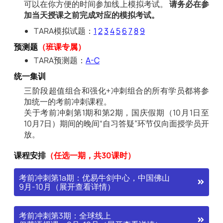
可以在你方便的时间参加线上模拟考试。
请务必在参
加当天授课之前完成对应的模拟考试。
TARA模拟试题：
1
2
3
4
5
6
7
8
9
预测题
（班课专属）
TARA预测题：
A-C
统一集训
三阶段超值组合和强化+冲刺组合的所有学员都将参
加统一的考前冲刺课程。
关于考前冲刺第1期和第2期，国庆假期（10月1日至
10月7日）期间的晚间“自习答疑”环节仅向面授学员开
放。
课程安排
（任选一期，共30课时）
考前冲刺第1a期：优易牛剑中心，中国佛山
9月-10月（展开查看详情）
考前冲刺第3期：全球线上