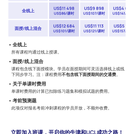
US$
11 498
US$
9 898
US$
4 683
全线上
US$86/课时
US$107/课时
US$141/课时
US$
12 684
US$
11 113
US$
5 186
面授/线上混合
US$101/课时
US$121/课时
US$157/课时
• 全线上
所有课程均通过线上授课。
• 面授/线上混合
课程包含线下面授模块。学员在面授期间可灵活选择线上或线
下同步学习。注：课程费用
不包含线下面授期间的交通费
。
• 关于单课时费用
单课时费用的计算已扣除练习题集和模拟试题的费用。
• 考前预测题
此项仅对报名考前冲刺课程的学员开放，不额外收费。
立即加入班课，开启你的牛津和UCL成功之路！