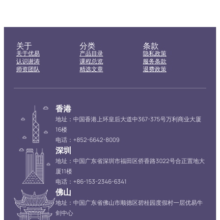
关于
分类
条款
关于优易
产品目录
隐私政策
认识谢涛
课程总览
服务条款
师资团队
精选文章
退费政策
香港
地址：中国香港上环皇后大道中367-375号万利商业大厦
16楼
电话：+852-6642-8009
深圳
地址：中国广东省深圳市福田区侨香路3022号合正置地大
厦11楼
电话：+86-153-2346-6341
佛山
地址：中国广东省佛山市顺德区碧桂园度假村一层优易牛
剑中心