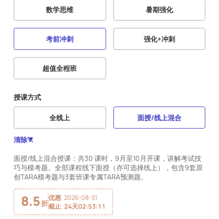
数学思维
暑期强化
考前冲刺
强化+冲刺
超值全程班
授课方式
全线上
面授/线上混合
清除
面授/线上混合授课：共30 课时，9月至10月开课，讲解考试技
巧与模考题。全部课程线下面授（亦可选择线上），包含9套原
创TARA模考题与3套班课专属TARA预测题。
8.5
优惠
2026-08-31
折
截止
24天02:53:10