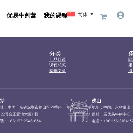
简体
优易牛剑营
我的课程
分类
产品目录
隐
课程总览
服
精选文章
退
深圳
佛山
址：中国广东省深圳市福田区侨香路
地址：中国广东省佛山
022号合正置地大厦11楼
假村一层优易牛剑中心
话：+86-153-2346-6341
电话：+86-135-8164-37