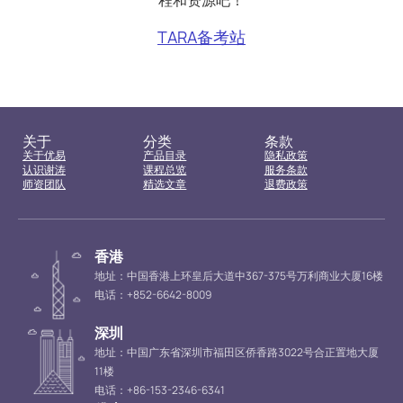
程和资源吧！
TARA备考站
关于
分类
条款
关于优易
产品目录
隐私政策
认识谢涛
课程总览
服务条款
师资团队
精选文章
退费政策
香港
地址：中国香港上环皇后大道中367-375号万利商业大厦16楼
电话：+852-6642-8009
深圳
地址：中国广东省深圳市福田区侨香路3022号合正置地大厦
11楼
电话：+86-153-2346-6341