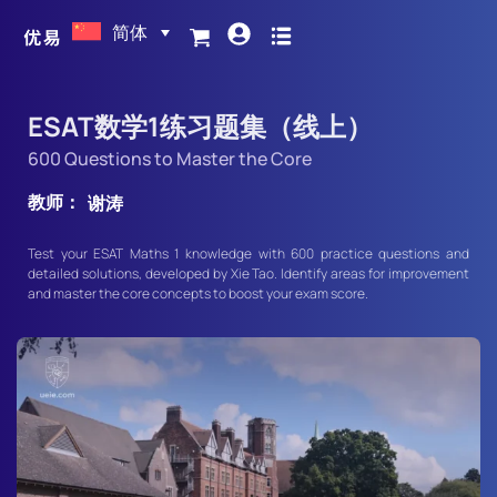
简体
ESAT数学1练习题集（线上）
600 Questions to Master the Core
教师：
谢涛
Test your ESAT Maths 1 knowledge with 600 practice questions and
detailed solutions, developed by Xie Tao. Identify areas for improvement
and master the core concepts to boost your exam score.