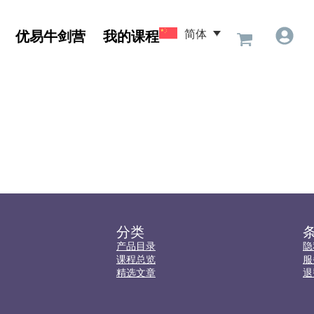
简体
优易牛剑营
我的课程
分类
产品目录
隐
课程总览
服
精选文章
退