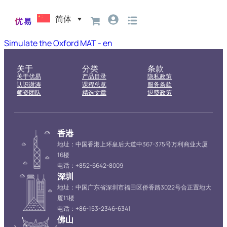
简体
Simulate the Oxford MAT - en
关于
分类
条款
关于优易
产品目录
隐私政策
认识谢涛
课程总览
服务条款
师资团队
精选文章
退费政策
香港
地址：中国香港上环皇后大道中367-375号万利商业大厦
16楼
电话：+852-6642-8009
深圳
地址：中国广东省深圳市福田区侨香路3022号合正置地大
厦11楼
电话：+86-153-2346-6341
佛山