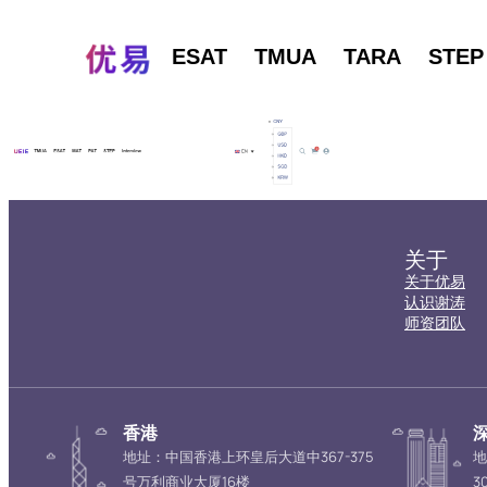
ESAT
TMUA
TARA
STEP
关于
关于优易
认识谢涛
师资团队
香港
地址：中国香港上环皇后大道中367-375
地
号万利商业大厦16楼
3