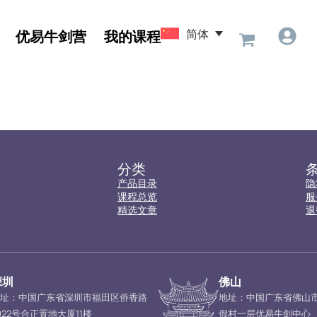
简体
优易牛剑营
我的课程
分类
产品目录
隐
课程总览
服
精选文章
退
深圳
佛山
址：中国广东省深圳市福田区侨香路
地址：中国广东省佛山
022号合正置地大厦11楼
假村一层优易牛剑中心