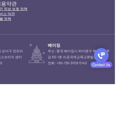
이용약관
인 정보 보호 정책
비스 약관
불 정책
베이징
시 순더구 컨트리
주소: 중국 베이징시 하이뎬구 북삼환시루
옥스브리지 센터
갑 66-1호 리공국제교육교류빌딩 10층
19
전화: +86-136-9109-5140