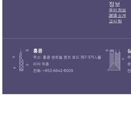
정보
유이 정보
謝濤 소개
교사 팀
홍콩
주소: 홍콩 센트럴 퀸즈 로드 367-375 L플
주
라자 16층
로
전화: +852-6642-8009
전