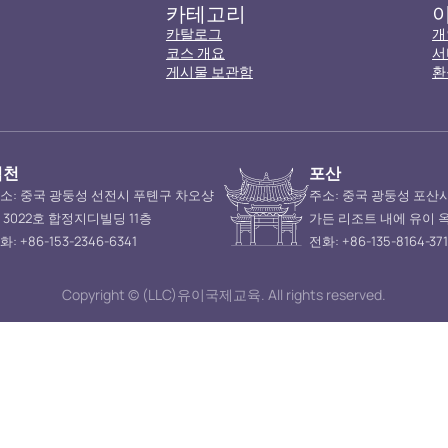
카테고리
카탈로그
개
코스 개요
서
게시물 보관함
환
심천
포산
소: 중국 광둥성 선전시 푸톈구 차오샹
주소: 중국 광둥성 포산
 3022호 합정지디빌딩 11층
가든 리조트 내에 유이 
화: +86-153-2346-6341
전화: +86-135-8164-37
Copyright © (LLC)유이국제교육. All rights reserved.