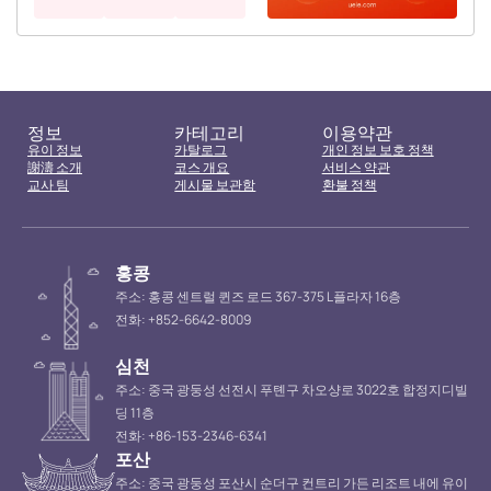
정보
카테고리
이용약관
유이 정보
카탈로그
개인 정보 보호 정책
謝濤 소개
코스 개요
서비스 약관
교사 팀
게시물 보관함
환불 정책
홍콩
주소: 홍콩 센트럴 퀸즈 로드 367-375 L플라자 16층
전화: +852-6642-8009
심천
주소: 중국 광둥성 선전시 푸톈구 차오샹로 3022호 합정지디빌
딩 11층
전화: +86-153-2346-6341
포산
주소: 중국 광둥성 포산시 순더구 컨트리 가든 리조트 내에 유이