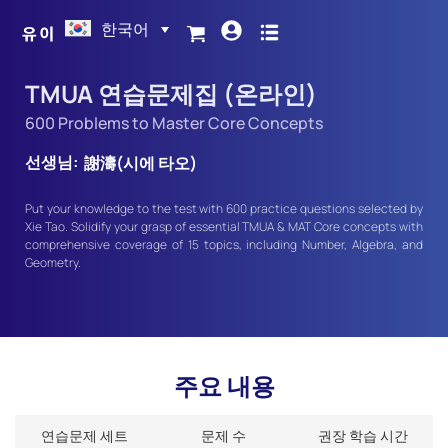
한국어
TMUA 연습문제집 (온라인)
600 Problems to Master Core Concepts
선생님:
謝濤(시에 타오)
Put your knowledge to the test with 600 practice questions selected by
Xie Tao. Solidify your grasp of essential TMUA & MAT Core concepts with
comprehensive coverage of 15 topics, including Number, Algebra, and
Geometry.
주요 내용
연습문제 세트
문제 수
권장 학습 시간