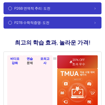
P26B 연역적 추리: 도전
P27B 수학적증명: 도전
최고의 학습 효과, 놀라운 가격!
=
비디오
연습
모의고
20% OFF
강좌
문제
사
효과 우수