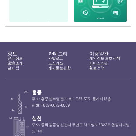
정보
카테고리
이용약관
유이 정보
카탈로그
개인 정보 보호 정책
謝濤 소개
코스 개요
서비스 약관
교사 팀
게시물 보관함
환불 정책
홍콩
주소: 홍콩 센트럴 퀸즈 로드 367-375 L플라자 16층
전화: +852-6642-8009
심천
주소: 중국 광둥성 선전시 푸톈구 차오샹로 3022호 합정지디빌
딩 11층