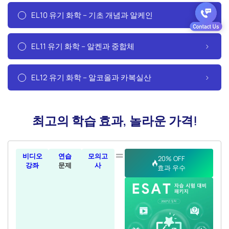
EL10 유기 화학 – 기초 개념과 알케인
EL11 유기 화학 – 알켄과 중합체
EL12 유기 화학 – 알코올과 카복실산
최고의 학습 효과, 놀라운 가격!
=
비디오
연습
모의고
20% OFF
강좌
문제
사
효과 우수