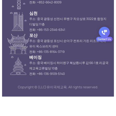
전화: +852-6642-8009
심천
주소: 중국 광둥성 선전시 푸톈구 차오샹로 3022호 합정지
디빌딩 11층
전화: +86-153-2346-6341
포산
주소: 중국 광둥성 포산시 순더구 컨트리 가든 리조트 내에
유이 옥스브리지 센터
전화: +86-135-8164-3719
베이징
주소: 중국 베이징시 하이뎬구 북삼환시루 갑 66-1호 리공국
제교육교류빌딩 10층
전화: +86-136-9109-5140
Copyright © (LLC)유이국제교육. All rights reserved.