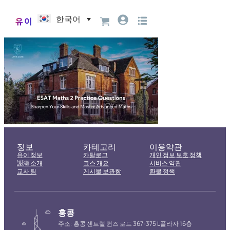
한국어
정보
카테고리
이용약관
유이 정보
카탈로그
개인 정보 보호 정책
謝濤 소개
코스 개요
서비스 약관
교사 팀
게시물 보관함
환불 정책
홍콩
주소: 홍콩 센트럴 퀸즈 로드 367-375 L플라자 16층