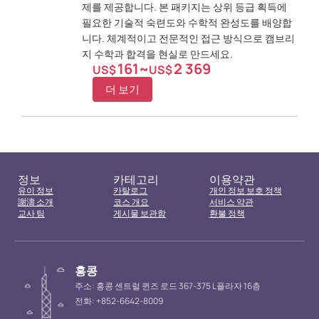
제를 제공합니다. 본 패키지는 상위 등급 획득에
필요한 기술적 숙련도와 수학적 완성도를 배양합
니다. 체계적이고 전문적인 접근 방식으로 캠브리
지 수학과 합격을 현실로 만드세요.
161
~
2 369
US$
US$
더 보기
정보
카테고리
이용약관
유이 정보
카탈로그
개인 정보 보호 정책
謝濤 소개
코스 개요
서비스 약관
교사 팀
게시물 보관함
환불 정책
홍콩
주소: 홍콩 센트럴 퀸즈 로드 367-375 L플라자 16층
전화: +852-6642-8009