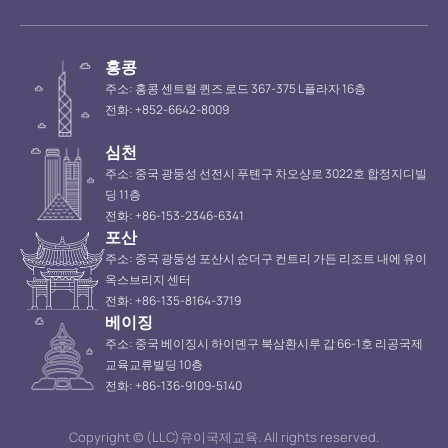
홍콩
주소: 홍콩 센트럴 퀸즈 로드 367-375 L플라자 16층
전화: +852-6642-8009
심천
주소: 중국 광둥성 선전시 푸톈구 차오샹로 3022호 합정지디빌
딩 11층
전화: +86-153-2346-6341
포산
주소: 중국 광둥성 포산시 순더구 컨트리 가든 리조트 내에 유이
옥스브리지 센터
전화: +86-135-8164-3719
베이징
주소: 중국 베이징시 하이뎬구 북삼환시루 갑 66-1호 리공국제
교육교류빌딩 10층
전화: +86-136-9109-5140
Copyright © (LLC)유이국제교육. All rights reserved.