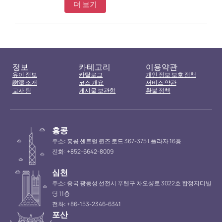
더 보기
정보
카테고리
이용약관
유이 정보
카탈로그
개인 정보 보호 정책
謝濤 소개
코스 개요
서비스 약관
교사 팀
게시물 보관함
환불 정책
홍콩
주소: 홍콩 센트럴 퀸즈 로드 367-375 L플라자 16층
전화: +852-6642-8009
심천
주소: 중국 광둥성 선전시 푸톈구 차오샹로 3022호 합정지디빌
딩 11층
전화: +86-153-2346-6341
포산