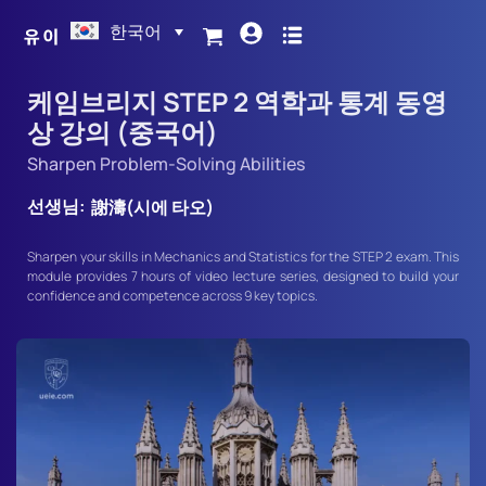
한국어
케임브리지 STEP 2 역학과 통계 동영
상 강의 (중국어)
Sharpen Problem-Solving Abilities
선생님:
謝濤(시에 타오)
Sharpen your skills in Mechanics and Statistics for the STEP 2 exam. This
module provides 7 hours of video lecture series, designed to build your
confidence and competence across 9 key topics.