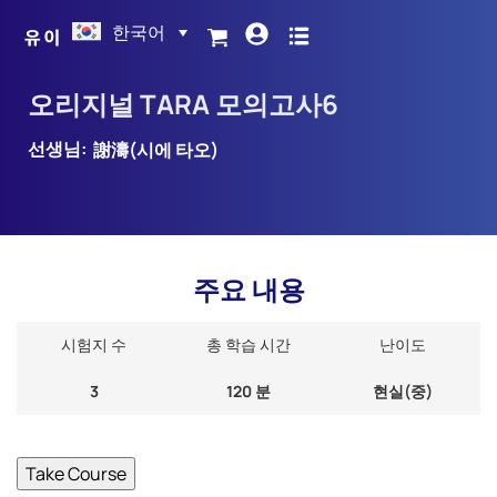
한국어
오리지널 TARA 모의고사6
선생님:
謝濤(시에 타오)
주요 내용
시험지 수
총 학습 시간
난이도
3
120 분
현실(중)
Take Course