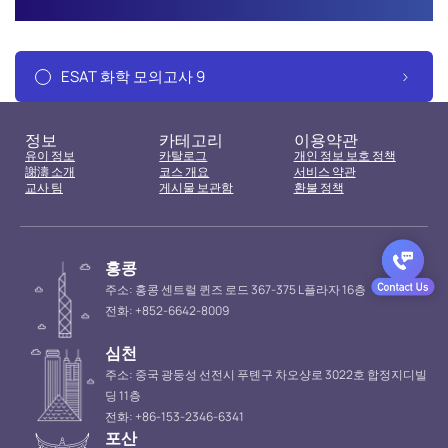
ESAT 화학 모의고사 9
정보
카테고리
이용약관
유이 정보
카탈로그
개인 정보 보호 정책
謝濤 소개
코스 개요
서비스 약관
교사 팀
게시물 보관함
환불 정책
홍콩
주소: 홍콩 센트럴 퀸즈 로드 367-375 L플라자 16층
전화: +852-6642-8009
심천
주소: 중국 광둥성 선전시 푸톈구 차오샹로 3022호 합정지디빌
딩 11층
전화: +86-153-2346-6341
포산