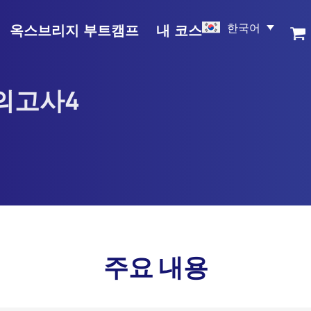
한국어
옥스브리지 부트캠프
내 코스
모의고사4
주요 내용