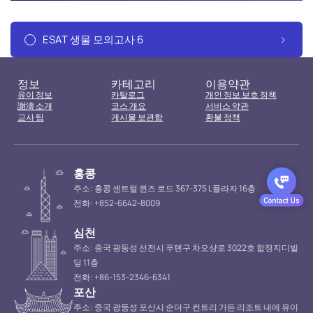
ESAT 생물 모의고사 6
정보
카테고리
이용약관
유이 정보
카탈로그
개인 정보 보호 정책
謝濤 소개
코스 개요
서비스 약관
교사 팀
게시물 보관함
환불 정책
홍콩
주소: 홍콩 센트럴 퀸즈 로드 367-375 L플라자 16층
전화: +852-6642-8009
심천
주소: 중국 광둥성 선전시 푸톈구 차오샹로 3022호 합정지디빌
딩 11층
전화: +86-153-2346-6341
포산
주소: 중국 광둥성 포산시 순더구 컨트리 가든 리조트 내에 유이