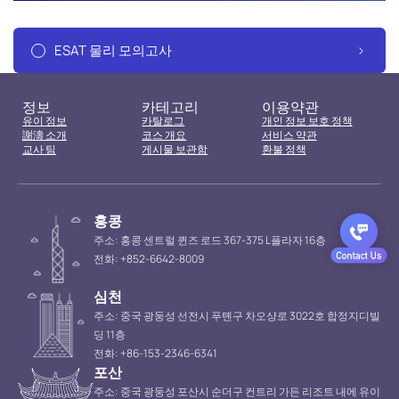
ESAT 물리 모의고사
정보
카테고리
이용약관
유이 정보
카탈로그
개인 정보 보호 정책
謝濤 소개
코스 개요
서비스 약관
교사 팀
게시물 보관함
환불 정책
홍콩
주소: 홍콩 센트럴 퀸즈 로드 367-375 L플라자 16층
전화: +852-6642-8009
심천
주소: 중국 광둥성 선전시 푸톈구 차오샹로 3022호 합정지디빌
딩 11층
전화: +86-153-2346-6341
포산
주소: 중국 광둥성 포산시 순더구 컨트리 가든 리조트 내에 유이