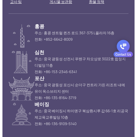
교사 팀
게시물 보관함
환불 정책
홍콩
주소: 홍콩 센트럴 퀸즈 로드 367-375 L플라자 16층
전화: +852-6642-8009
심천
주소: 중국 광둥성 선전시 푸톈구 차오샹로 3022호 합정지
디빌딩 11층
전화: +86-153-2346-6341
포산
주소: 중국 광둥성 포산시 순더구 컨트리 가든 리조트 내에
유이 옥스브리지 센터
전화: +86-135-8164-3719
베이징
주소: 중국 베이징시 하이뎬구 북삼환시루 갑 66-1호 리공국
제교육교류빌딩 10층
전화: +86-136-9109-5140