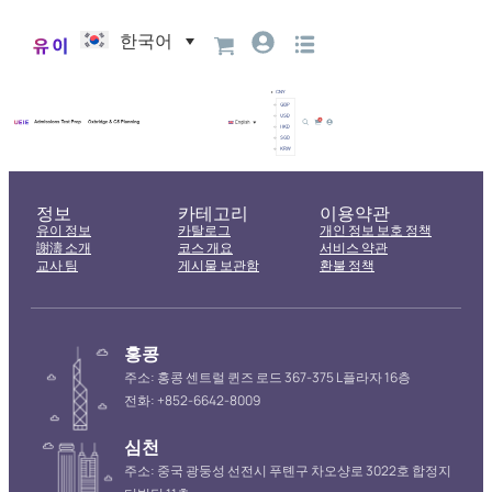
한국어
정보
카테고리
이용약관
유이 정보
카탈로그
개인 정보 보호 정책
謝濤 소개
코스 개요
서비스 약관
교사 팀
게시물 보관함
환불 정책
홍콩
주소: 홍콩 센트럴 퀸즈 로드 367-375 L플라자 16층
전화: +852-6642-8009
심천
주소: 중국 광둥성 선전시 푸톈구 차오샹로 3022호 합정지