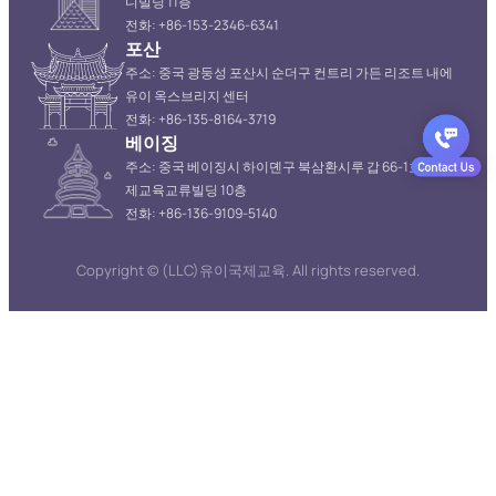
디빌딩 11층
전화: +86-153-2346-6341
포산
주소: 중국 광둥성 포산시 순더구 컨트리 가든 리조트 내에
유이 옥스브리지 센터
전화: +86-135-8164-3719
베이징
주소: 중국 베이징시 하이뎬구 북삼환시루 갑 66-1호 리공국
제교육교류빌딩 10층
전화: +86-136-9109-5140
Copyright © (LLC)유이국제교육. All rights reserved.