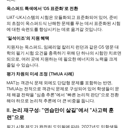
옥스퍼드 특색에서 ‘G5 표준화’로 전환
UAT-UK시스템의 시험은 모듈화되고 표준화되어 있어, 준비
의 초점이 옥스퍼드식 난해한 문제를 푸는 데서 표준화된 시험
에 대한 숙련도를 향상시키는 데로 옮겨갈 것입니다.
‘일석이조’의 지원 혜택
지원자는 옥스퍼드, 임페리얼 칼리지 런던과 같은 G5 명문 대
학의 필기 시험 요건을 충족하기 위해 단 하나의 시험만 치르면
되므로, 여러 곳에 지원하는 데 필요한 에너지와 노력을 크게
줄일 수 있습니다.
평가 차원의 미세 조정 (TMUA 사례)
MAT는 객관식 문제 외에도 단답형 문제를 포함하는 반면,
TMUA는 전적으로 객관식 문제로 구성되어 있어 학생들이 문
제 해결 전략을 “심층 추론”에서 “빠른 논리적 판단”으로 전환
해야 하므로 논리적 추론에 더 큰 비중을 둡니다.
II. 논리 재구성: "연습만이 살길"에서 "사고력 훈
련"으로
필기 시험 제도가 완전히 도입됨에 따라, 2027년도 입학생들