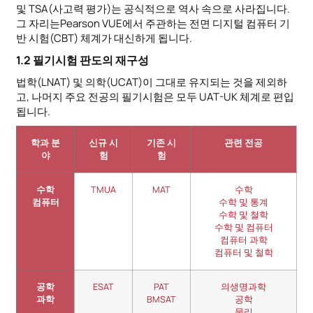
및 TSA(사고력 평가)는 공식적으로 역사 속으로 사라집니다.
그 자리는Pearson VUE에서 주관하는 전면 디지털 컴퓨터 기
반 시험(CBT) 체계가 대신하게 됩니다.
1.2 필기시험 판도의 재구성
법학(LNAT) 및 의학(UCAT)이 그대로 유지되는 것을 제외하
고, 나머지 주요 전공의 필기시험은 모두 UAT-UK 체계로 편입
됩니다.
학과 분
신규 시
기존 시
관련 전공
야
험
험
수학
TMUA
MAT
수학
컴퓨터
수학 및 통계
수학 및 철학
수학 및 컴퓨터
컴퓨터 과학
컴퓨터 및 철학
공학
ESAT
PAT
의생명과학
과학
BMSAT
공학
물리