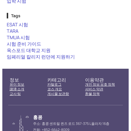
입학 시험
Tags
ESAT 시험
TARA
TMUA 시험
시험 준비 가이드
옥스포드 대학교 지원
임페리얼 칼리지 런던에 지원하기
정보
카테고리
이용약관
유이 정보
카탈로그
개인 정보 보호 정책
謝濤 소개
코스 개요
서비스 약관
교사 팀
게시물 보관함
환불 정책
홍콩
주소: 홍콩 센트럴 퀸즈 로드 367-375 L플라자 16층
전화: +852-6642-8009