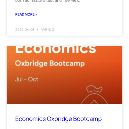
both admissions test and interview.
READ MORE »
2026-04-08
댓글 없음
Economics Oxbridge Bootcamp