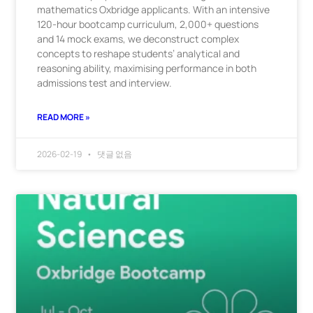
mathematics Oxbridge applicants. With an intensive
120-hour bootcamp curriculum, 2,000+ questions
and 14 mock exams, we deconstruct complex
concepts to reshape students’ analytical and
reasoning ability, maximising performance in both
admissions test and interview.
READ MORE »
2026-02-19
댓글 없음