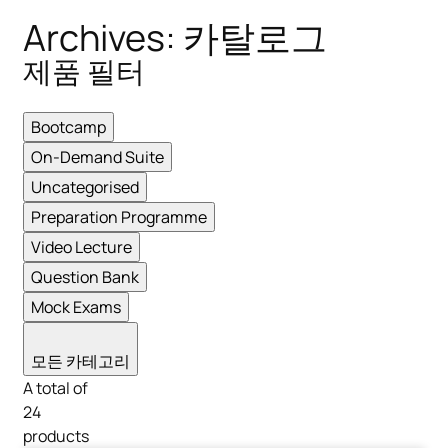
Archives: 카탈로그
제품 필터
Bootcamp
On-Demand Suite
Uncategorised
Preparation Programme
Video Lecture
Question Bank
Mock Exams
모든 카테고리
A total of
24
products